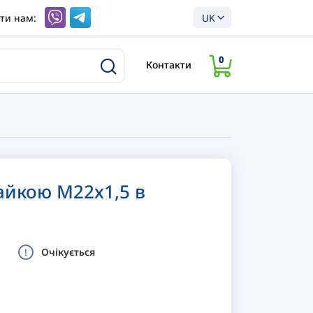
ти нам:
UK
0
Контакти
гайкою М22х1,5 в
Очікується