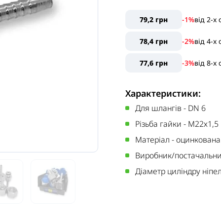
79,2 грн
-1%
від
2
-x
78,4 грн
-2%
від
4
-x
77,6 грн
-3%
від
8
-x
Характеристики:
Для шлангів
-
DN 6
Різьба гайки
-
М22х1,5
Матеріал
-
оцинкована
Виробник/постачальн
Діаметр циліндру ніпе