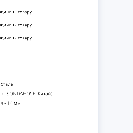
 одиниць
товару
 одиниць
товару
 одиниць
товару
 сталь
ик
-
SONDAHOSE (Китай)
ля
-
14 мм