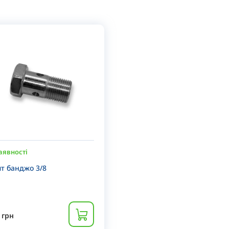
аявності
т банджо 3/8
грн