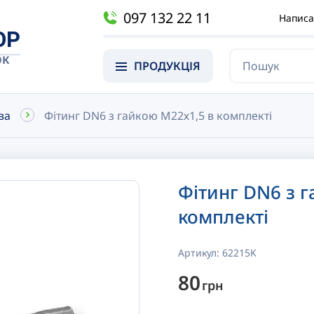
097 132 22 11
Написа
OP
ОК
ПРОДУКЦІЯ
ва
Фітинг DN6 з гайкою М22х1,5 в комплекті
Фітинг DN6 з 
комплекті
Артикул:
62215K
80
грн