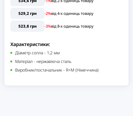
534,6 грн
-1%
від
2
-x одиниць
товару
529,2 грн
-2%
від
4
-x одиниць
товару
523,8 грн
-3%
від
8
-x одиниць
товару
Характеристики:
Діаметр сопла
-
1,2 мм
Матеріал
-
нержавіюча сталь
Виробник/постачальник
-
R+M (Німеччина)