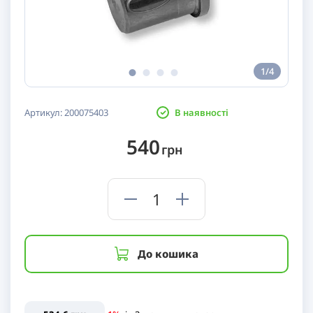
1/4
Артикул:
200075403
В наявності
540
грн
До кошика