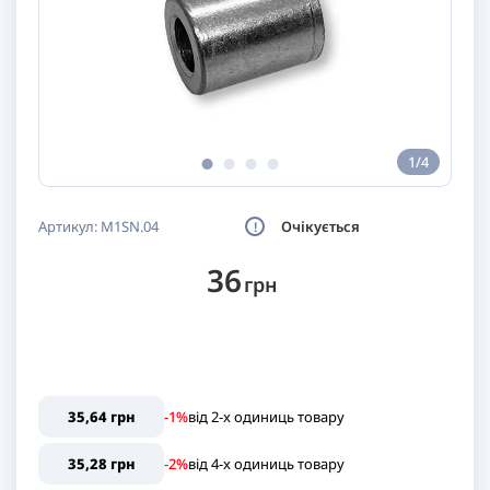
1/4
Артикул:
M1SN.04
Очікується
36
грн
35,64 грн
-1%
від
2
-x одиниць
товару
35,28 грн
-2%
від
4
-x одиниць
товару