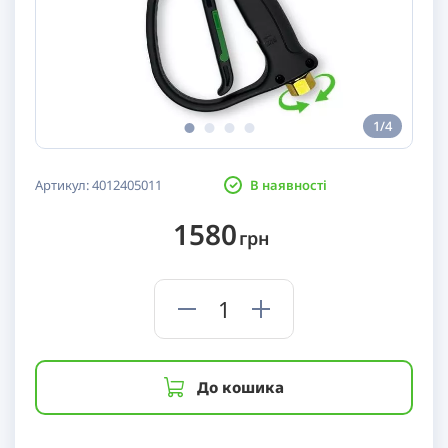
1/4
Артикул:
4012405011
В наявності
1580
грн
До кошика