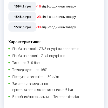
1564,2 грн
-1%
від
2
-x одиниць
товару
1548,4 грн
-2%
від
4
-x одиниць
товару
1532,6 грн
-3%
від
8
-x одиниць
товару
Характеристики:
Різьба на вході
-
G3/8 внутрішя поворотна
Різьба на виході
-
G1/4 внутрішня
Тиск
-
до 310 бар
Температура
-
до 160"
Пропускна здатність
-
30 л/хв
Захист від замерзання
-
проточка води, якщо тиск нижче 5 bar
Виробник/постачальник
-
Tecomec (Італія)