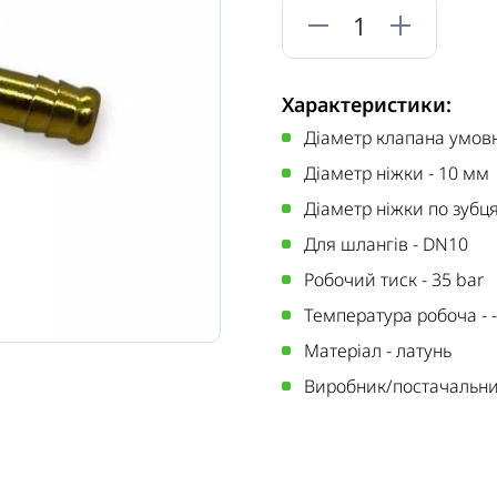
Характеристики:
Діаметр клапана умов
Діаметр ніжки
-
10 мм
Діаметр ніжки по зубц
Для шлангів
-
DN10
Робочий тиск
-
35 bar
Температура робоча
-
Матеріал
-
латунь
Виробник/постачальн