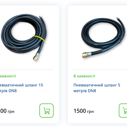
аявності
В наявності
евматичний шланг 15
Пневматичний шланг 5
трів DN8
метрів DN8
200
1500
грн
грн