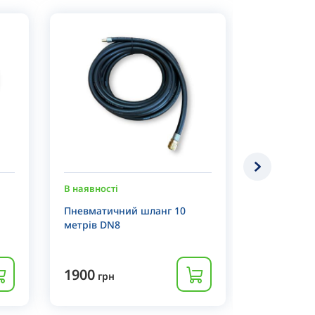
В наявності
В наявності
Пневматичний шланг 10
Пневмати
метрів DN8
швидкозні
шланг DN1
1900
120
грн
грн