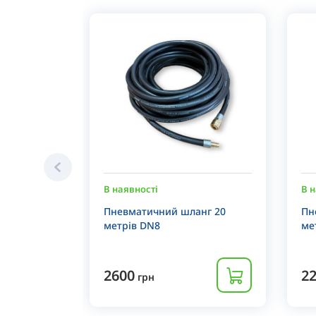
В наявності
В н
Пневматичний шланг 20
Пн
метрів DN8
ме
2600
2
грн