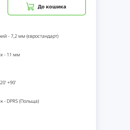
До кошика
ний
-
7,2 мм (євростандарт)
ях
-
11 мм
-20' +90'
ик
-
DPRS (Польща)