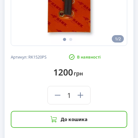
1/2
Артикул:
RK1520PS
В наявності
1200
грн
До кошика