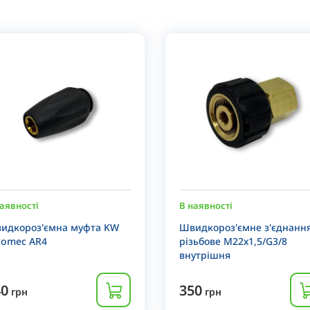
аявності
В наявності
идкороз'ємна муфта KW
Швидкороз'ємне з'єднанн
comec AR4
різьбове М22х1,5/G3/8
внутрішня
40
350
грн
грн