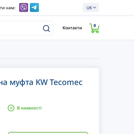
ти нам:
UK
0
Контакти
на муфта KW Tecomec
В наявності