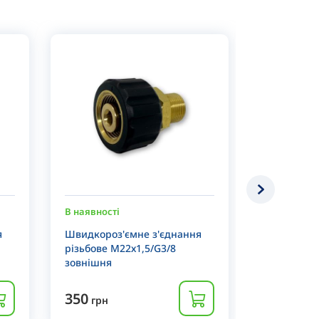
В наявності
В наявності
я
Швидкороз'ємне з'єднання
Швидкознім
різьбове М22х1,5/G3/8
до муфти 
зовнішня
350
550
грн
грн