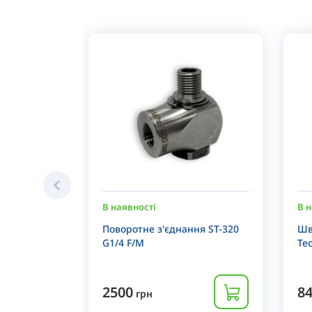
В наявності
В н
Поворотне з'єднання ST-320
Шв
G1/4 F/M
Te
2500
8
грн