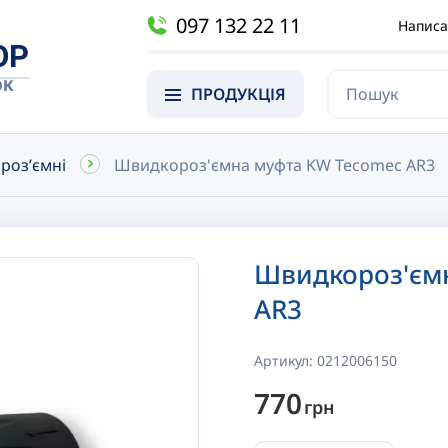
097 132 22 11
Написа
OP
ОК
ПРОДУКЦІЯ
орозʼємні
Швидкороз'ємна муфта KW Tecomec AR3
Швидкороз'єм
AR3
Артикул:
0212006150
770
грн