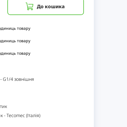
До кошика
 одиниць
товару
 одиниць
товару
 одиниць
товару
-
G1/4 зовнішня
стик
ик
-
Tecomec (Італія)