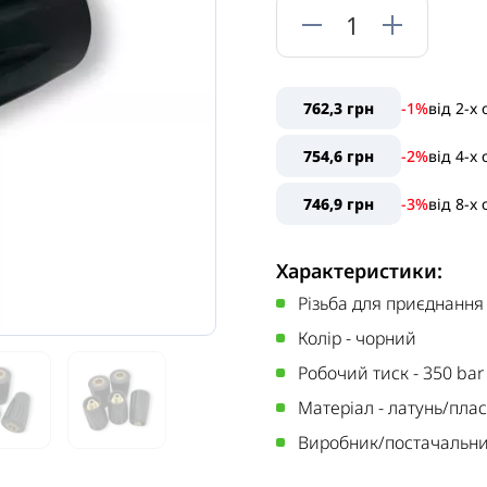
762,3 грн
-1%
від
2
-x
754,6 грн
-2%
від
4
-x
746,9 грн
-3%
від
8
-x
Характеристики:
Різьба для приєднання
Колір
-
чорний
Робочий тиск
-
350 bar
Матеріал
-
латунь/пла
Виробник/постачальн