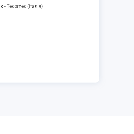
ик
-
Tecomec (Італія)