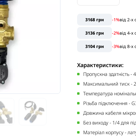
3168 грн
-1%
від
2
-x
3136 грн
-2%
від
4
-x
3104 грн
-3%
від
8
-x
Характеристики:
Пропускна здатність
-
4
Максимальний тиск
-
Температура номіналь
Різьба підключення
-
G
Довжина кабеля мікр
Без виходу
-
1/4 для п
Матеріал корпусу
-
лат