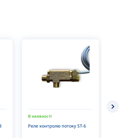
В наявності
В наявності
3
Реле контролю потоку ST-6
Пневмокла
тиску RP30