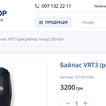
097 132 22 11
Написа
OP
ОК
ПРОДУКЦІЯ
пас VRT3 (регулятор тиску) 250 bar
Байпас VRT3 (р
Артикул:
0215010560
3200
грн