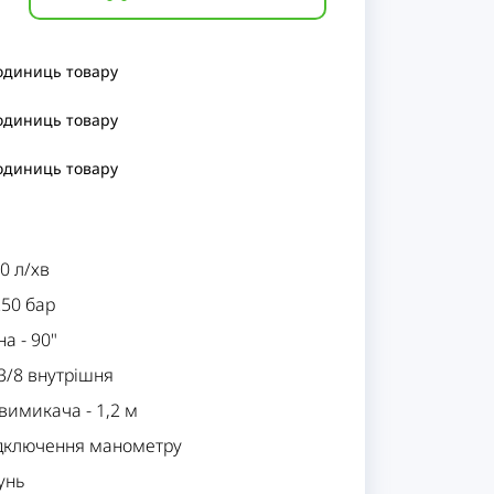
 одиниць
товару
 одиниць
товару
 одиниць
товару
0 л/хв
250 бар
на
-
90"
3/8 внутрішня
овимикача
-
1,2 м
ідключення манометру
унь