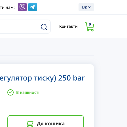
ти нам:
UK
0
Контакти
егулятор тиску) 250 bar
В наявності
До кошика