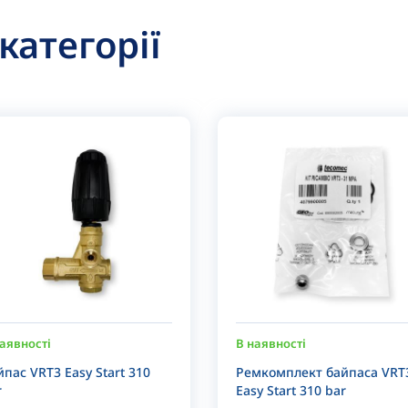
 категорії
аявності
В наявності
йпас VRT3 Easy Start 310
Ремкомплект байпаса VRT
r
Easy Start 310 bar