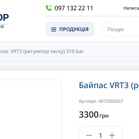
097 132 22 11
Написа
OP
ОК
ПРОДУКЦІЯ
пас VRT3 (регулятор тиску) 310 bar
Байпас VRT3 (р
Артикул:
4072000007
3300
грн