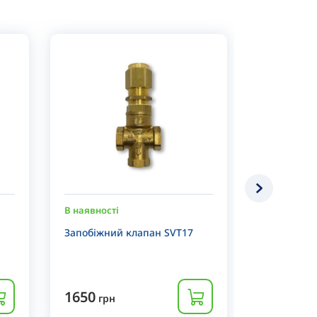
В наявності
В наявності
Запобіжний клапан SVT17
Запобіжни
1650
1750
грн
грн