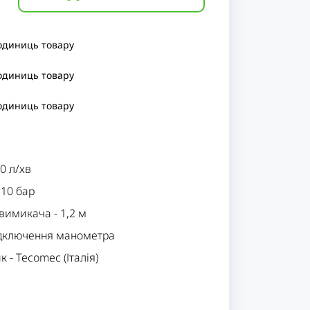
 одиниць
товару
 одиниць
товару
 одиниць
товару
0 л/хв
310 бар
овимикача
-
1,2 м
ідключення манометра
ик
-
Tecomec (Італія)