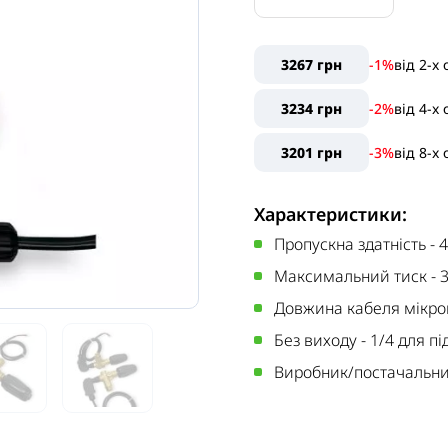
3267 грн
-1%
від
2
-x
3234 грн
-2%
від
4
-x
3201 грн
-3%
від
8
-x
Характеристики:
Пропускна здатність
-
4
Максимальний тиск
-
Довжина кабеля мікр
Без виходу
-
1/4 для п
Виробник/постачальн