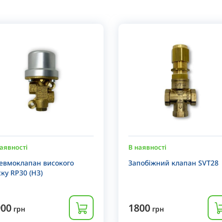
аявності
В наявності
евмоклапан високого
Запобіжний клапан SVT28
ску RP30 (НЗ)
900
1800
грн
грн