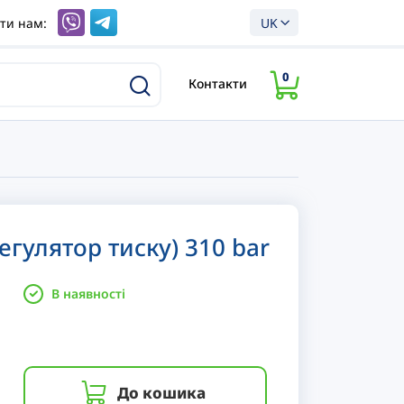
ти нам:
UK
0
Контакти
егулятор тиску) 310 bar
В наявності
До кошика