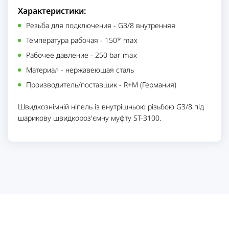
Характеристики:
Резьба для подключения
-
G3/8 внутренняя
Температура рабочая
-
150* maх
Рабочее давление
-
250 bar max
Материал
-
нержавеющая сталь
Производитель/поставщик
-
R+M (Германия)
Швидкознімній ніпель із внутрішньою різьбою G3/8 під
шарикову швидкороз'ємну муфту ST-3100.