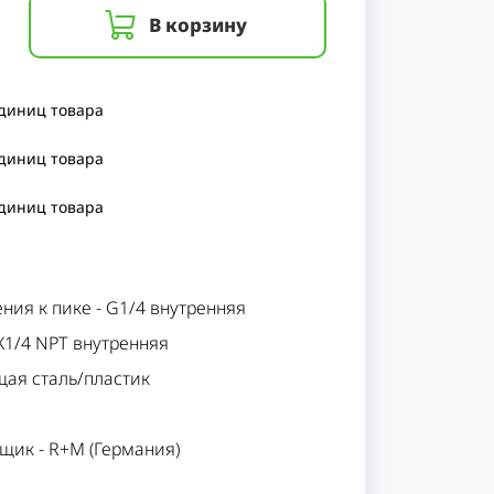
В корзину
единиц
товара
единиц
товара
единиц
товара
ения к пике
-
G1/4 внутренняя
К1/4 NPT внутренняя
ая сталь/пластик
вщик
-
R+M (Германия)