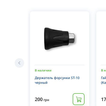
В наличии
В 
Держатель форсунки ST-10
Га
черный
(Ka
200
1
грн