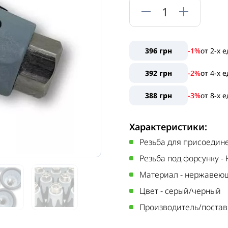
396 грн
-1%
от
2
-х 
392 грн
-2%
от
4
-х 
388 грн
-3%
от
8
-х 
Характеристики:
Резьба для присоедин
Резьба под форсунку
-
Материал
-
нержавеющ
Цвет
-
серый/черный
Производитель/поста