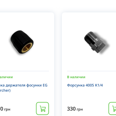
наличии
В наличии
йка держателя фосунки EG
Форсунка 4005 К1/4
rcher)
70
330
грн
грн