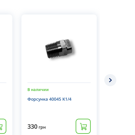
В наличии
В наличии
Форсунка 40045 К1/4
Форсунка 4
330
330
грн
грн