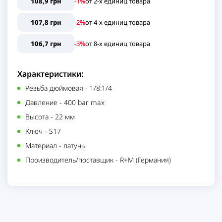
108,9 грн
-1%
от
2
-х единиц
товара
107,8 грн
-2%
от
4
-х единиц
товара
106,7 грн
-3%
от
8
-х единиц
товара
Характеристики:
Резьба дюймовая
-
1/8:1/4
Давление
-
400 bar max
Высота
-
22 мм
Ключ
-
S17
Материал
-
латунь
Производитель/поставщик
-
R+M (Германия)