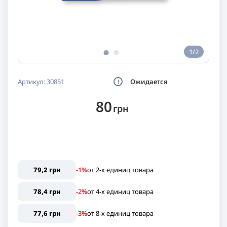
1/2
Артикул:
30851
Ожидается
80
грн
79,2 грн
-1%
от
2
-х единиц
товара
78,4 грн
-2%
от
4
-х единиц
товара
77,6 грн
-3%
от
8
-х единиц
товара