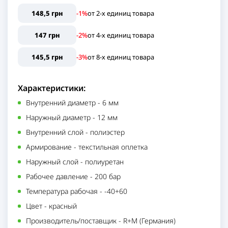
148,5 грн
-1%
от
2
-х единиц
товара
147 грн
-2%
от
4
-х единиц
товара
145,5 грн
-3%
от
8
-х единиц
товара
Характеристики:
Внутренний диаметр
-
6 мм
Наружный диаметр
-
12 мм
Внутренний слой
-
полиэстер
Армирование
-
текстильная оплетка
Наружный слой
-
полиуретан
Рабочее давление
-
200 бар
Температура рабочая
-
-40+60
Цвет
-
красный
Производитель/поставщик
-
R+M (Германия)