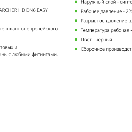
Наружный слой
-
синт
KARCHER HD DN6 EASY
Рабочее давление
-
22
Разрывное давление 
оте шланг от европейского
Температура рабочая
Цвет
-
черный
ытовых и
Сборочное производст
ины с любыми фитингами.