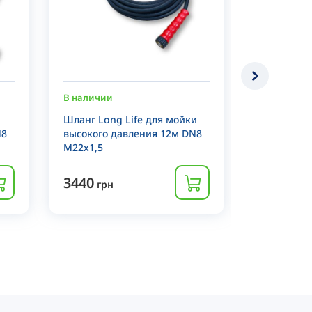
В наличии
В наличии
Шланг Long Life для мойки
Шланг Long
N8
высокого давления 12м DN8
высокого 
M22x1,5
M22x1,5
3440
3000
грн
грн