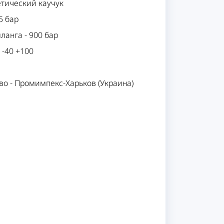
етический каучук
5 бар
шланга
-
900 бар
-
-40 +100
во
-
Промимпекс-Харьков (Украина)