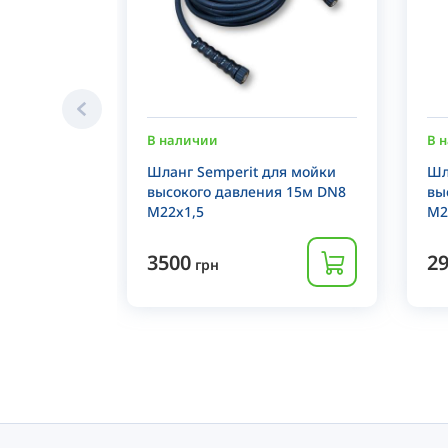
В наличии
В 
Шланг Semperit для мойки
Шл
высокого давления 15м DN8
вы
M22x1,5
M2
3500
2
грн