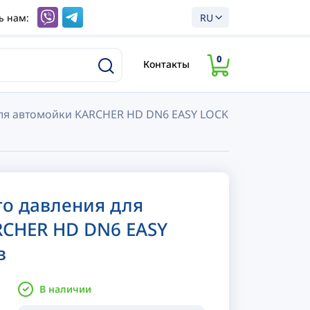
ь нам:
RU
0
Контакты
ля автомойки KARCHER HD DN6 EASY LOCK
о давления для
RCHER HD DN6 EASY
в
В наличии