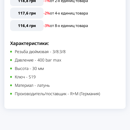
118,8 грн
-1%
от
2
-х единиц
товара
117,6 грн
-2%
от
4
-х единиц
товара
116,4 грн
-3%
от
8
-х единиц
товара
Характеристики:
Резьба дюймовая
-
3/8:3/8
Давление
-
400 bar max
Высота
-
30 мм
Ключ
-
S19
Материал
-
латунь
Производитель/поставщик
-
R+M (Германия)