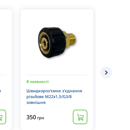
В наявності
В наявності
я
Швидкороз'ємне з'єднання
Швидкознім
різьбове М22х1,5/G3/8
до муфти 
зовнішня
350
550
грн
грн