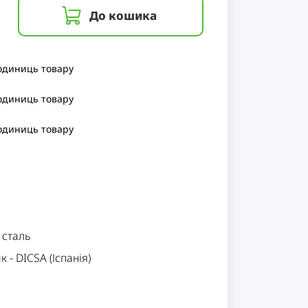
До кошика
 одиниць
товару
 одиниць
товару
 одиниць
товару
 сталь
ик
-
DICSA (Іспанія)