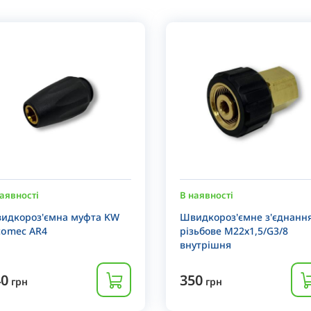
аявності
В наявності
идкороз'ємна муфта KW
Швидкороз'ємне з'єднанн
comec AR4
різьбове М22х1,5/G3/8
внутрішня
40
350
грн
грн