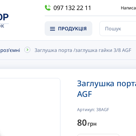
097 132 22 11
Написа
OP
ОК
ПРОДУКЦІЯ
орозʼємні
Заглушка порта /заглушка гайки 3/8 AGF
Заглушка порт
AGF
Артикул:
38AGF
80
грн