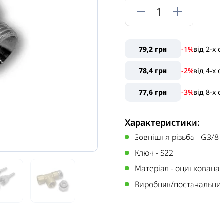
79,2 грн
-1%
від
2
-x
78,4 грн
-2%
від
4
-x
77,6 грн
-3%
від
8
-x
Характеристики:
Зовнішня різьба
-
G3/8
Ключ
-
S22
Матеріал
-
оцинкована
Виробник/постачальн