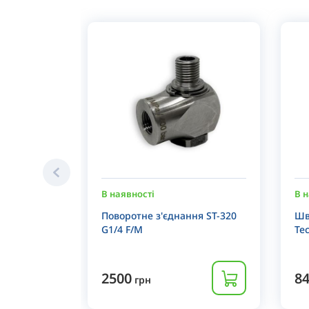
В наявності
В н
Поворотне з'єднання ST-320
Шв
G1/4 F/M
Te
2500
8
грн