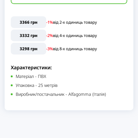
3366 грн
-1%
від
2
-x одиниць
товару
3332 грн
-2%
від
4
-x одиниць
товару
3298 грн
-3%
від
8
-x одиниць
товару
Характеристики:
Матеріал
-
ПВХ
Упаковка
-
25 метрів
Виробник/постачальник
-
Alfagomma (Італія)