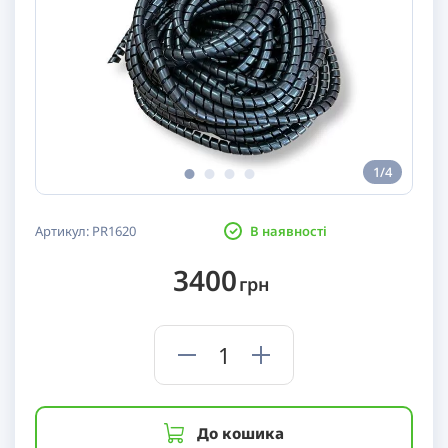
1/4
Артикул:
PR1620
В наявності
3400
грн
До кошика