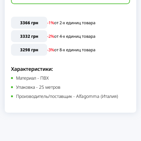
3366 грн
-1%
от
2
-х единиц
товара
3332 грн
-2%
от
4
-х единиц
товара
3298 грн
-3%
от
8
-х единиц
товара
Характеристики:
Материал
-
ПВХ
Упаковка
-
25 метров
Производитель/поставщик
-
Alfagomma (Италия)