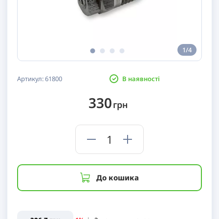
1/4
Артикул:
61800
В наявності
330
грн
До кошика