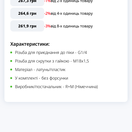
267,3 грн
-1%
від
2
-x одиниць
товару
264,6 грн
-2%
від
4
-x одиниць
товару
261,9 грн
-3%
від
8
-x одиниць
товару
Характеристики:
Різьба для приєднання до піки
-
G1/4
Різьба для скрутки з гайкою
-
М18х1,5
Матеріал
-
латунь/пластик
У комплекті
-
без форсунки
Виробник/постачальник
-
R+M (Німеччина)