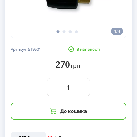
1/4
Артикул:
519601
В наявності
270
грн
До кошика