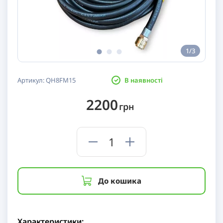
1/3
Артикул:
QH8FM15
В наявності
2200
грн
До кошика
Характеристики: