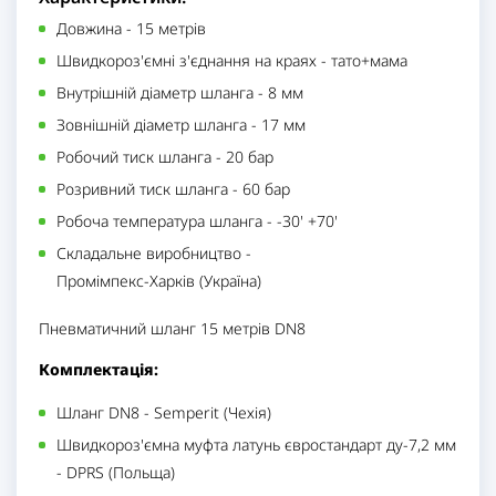
Довжина
-
15 метрів
Швидкороз'ємні з'єднання на краях
-
тато+мама
Внутрішній діаметр шланга
-
8 мм
Зовнішній діаметр шланга
-
17 мм
Робочий тиск шланга
-
20 бар
Розривний тиск шланга
-
60 бар
Робоча температура шланга
-
-30' +70'
Складальне виробництво
-
Промімпекс-Харків (Україна)
Пневматичний шланг 15 метрів DN8
Комплектація:
Шланг DN8 - Semperit (Чехія)
Швидкороз'ємна муфта латунь євростандарт ду-7,2 мм
- DPRS (Польща)