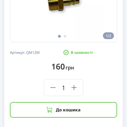
1/2
Артикул:
QM12M
В наявності
160
грн
До кошика