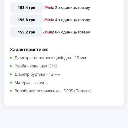
158,4 грн
-1%
від
2
-x одиниць
товару
156,8 грн
-2%
від
4
-x одиниць
товару
155,2 грн
-3%
від
8
-x одиниць
товару
Характеристики:
Діаметр контактного циліндра
-
10 мм
Різьба
-
зовнішня G1/2
Діаметр буртика
-
12 мм
Матеріал
-
латунь
Виробник/постачальник
-
DPRS (Польща)