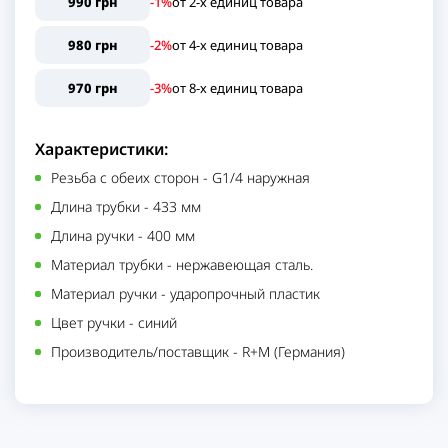
990 грн
-1%
от
2
-х единиц
товара
980 грн
-2%
от
4
-х единиц
товара
970 грн
-3%
от
8
-х единиц
товара
Характеристики:
Резьба с обеих сторон
-
G1/4 наружная
Длина трубки
-
433 мм
Длина ручки
-
400 мм
Материал трубки
-
нержавеющая сталь.
Материал ручки
-
ударопрочный пластик
Цвет ручки
-
синий
Производитель/поставщик
-
R+M (Германия)