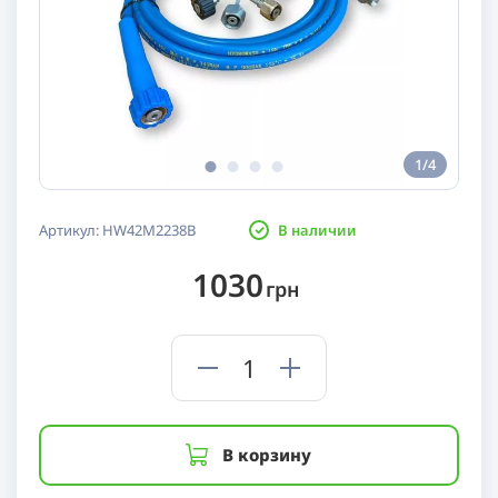
1/4
Артикул:
HW42M2238B
В наличии
1030
грн
В корзину