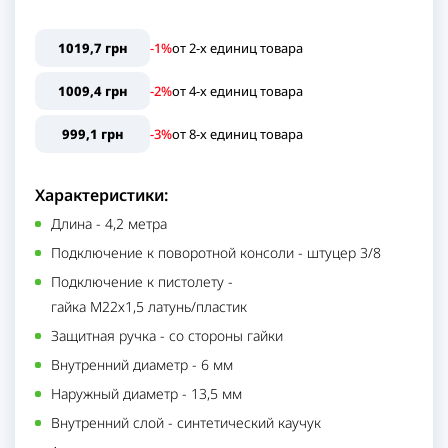
1019,7 грн
-1%
от
2
-х единиц
товара
1009,4 грн
-2%
от
4
-х единиц
товара
999,1 грн
-3%
от
8
-х единиц
товара
Характеристики:
Длина
-
4,2 метра
Подключение к поворотной консоли
-
штуцер 3/8
Подключение к пистолету
-
гайка М22х1,5 латунь/пластик
Защитная ручка
-
со стороны гайки
Внутренний диаметр
-
6 мм
Наружный диаметр
-
13,5 мм
Внутренний слой
-
синтетический каучук