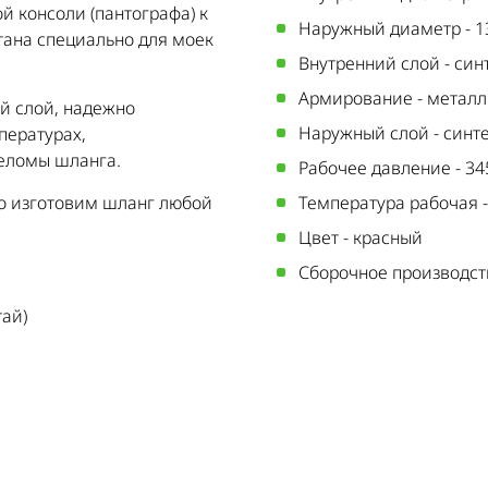
й консоли (пантографа) к
Наружный диаметр
-
1
ана специально для моек
Внутренний слой
-
син
Армирование
-
металл
й слой, надежно
Наружный слой
-
синт
пературах,
еломы шланга.
Рабочее давление
-
34
но изготовим шланг любой
Температура рабочая
Цвет
-
красный
Сборочное производст
тай)