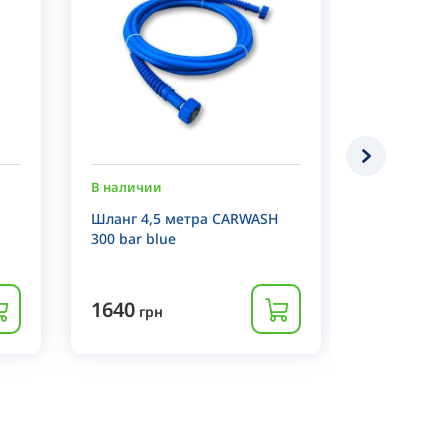
В наличии
В наличии
Шланг 4,5 метра CARWASH
Шланг 4,3
300 bar blue
300 bar re
1640
1500
грн
грн