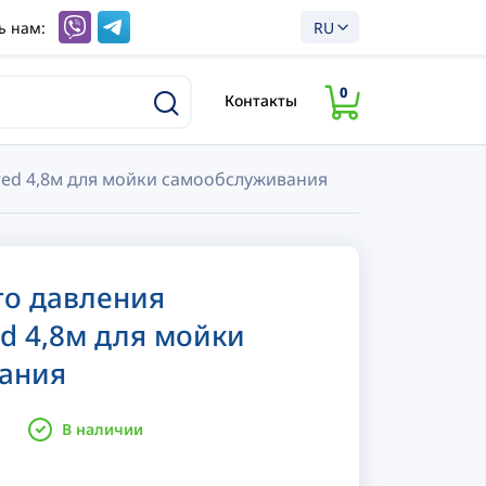
ь нам:
RU
0
Контакты
ed 4,8м для мойки самообслуживания
го давления
d 4,8м для мойки
ания
В наличии