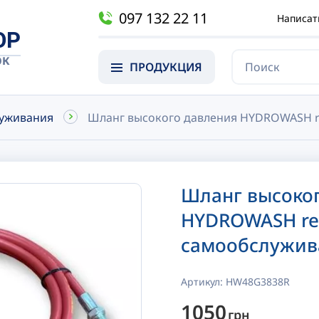
097 132 22 11
Написат
OP
ОК
ПРОДУКЦИЯ
луживания
Шланг высокого давления HYDROWASH r
Шланг высоко
HYDROWASH re
самообслужив
Артикул:
HW48G3838R
1050
грн