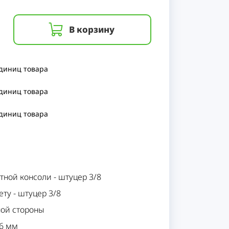
В корзину
единиц
товара
единиц
товара
единиц
товара
тной консоли
-
штуцер 3/8
ету
-
штуцер 3/8
ной стороны
6 мм