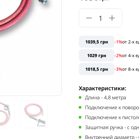
1039,5 грн
-1%
от
2
-х 
1029 грн
-2%
от
4
-х 
1018,5 грн
-3%
от
8
-х 
Характеристики:
Длина
-
4,8 метра
Подключение к поворо
Подключение к пистол
Защитная ручка
-
с од
Внутренний диаметр
-