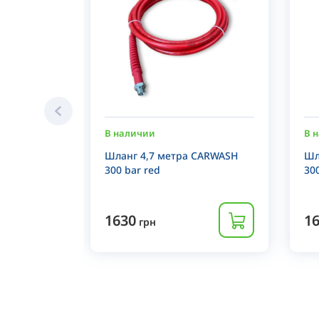
В наличии
В 
Шланг 4,7 метра CARWASH
Шл
300 bar red
30
1630
1
грн