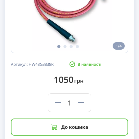
1/4
Артикул:
HW48G3838R
В наявності
1050
грн
До кошика