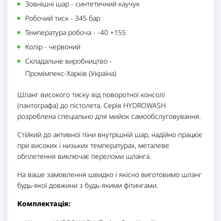
Зовнішні шар
-
синтетичний каучук
Робочий тиск
-
345 бар
Температура робоча
-
-40 +155
Колір
-
червоний
Складальне виробництво
-
Промімпекс-Харків (Україна)
Шланг високого тиску від поворотної консолі
(пантографа) до пістолета. Серія HYDROWASH
розроблена спеціально для мийок самообслуговування.
Стійкий до активної піни внутрішній шар, надійно працює
при високих і низьких температурах, металеве
обплетення виключає переломи шланга.
На ваше замовлення швидко і якісно виготовимо шланг
будь-якої довжини з будь-якими фітингами.
Комплектація: