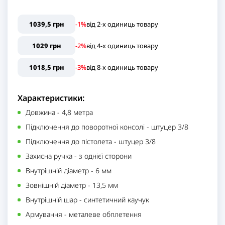
1039,5 грн
-1%
від
2
-x одиниць
товару
1029 грн
-2%
від
4
-x одиниць
товару
1018,5 грн
-3%
від
8
-x одиниць
товару
Характеристики:
Довжина
-
4,8 метра
Підключення до поворотної консолі
-
штуцер 3/8
Підключення до пістолета
-
штуцер 3/8
Захисна ручка
-
з однієї сторони
Внутрішній діаметр
-
6 мм
Зовнішній діаметр
-
13,5 мм
Внутрішній шар
-
синтетичний каучук
Армування
-
металеве обплетення