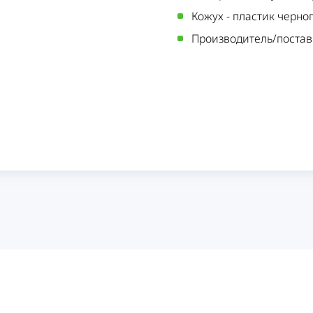
Кожух
-
пластик черног
Производитель/поста