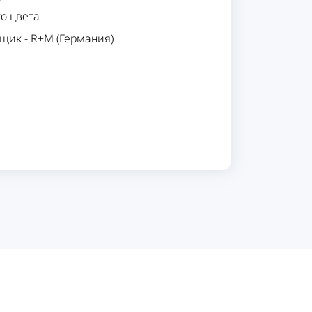
о цвета
вщик
-
R+M (Германия)