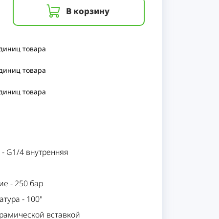
В корзину
единиц
товара
единиц
товара
единиц
товара
-
G1/4 внутренняя
ие
-
250 бар
атура
-
100"
ерамической вставкой