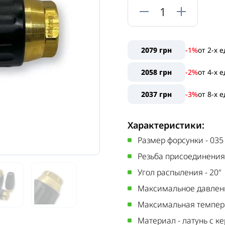
2079 грн
-1%
от
2
-х 
2058 грн
-2%
от
4
-х 
2037 грн
-3%
от
8
-х 
Характеристики:
Размер форсунки
-
035
Резьба присоединения
Угол распыления
-
20"
Максимальное давлен
Максимальная темпер
Материал
-
латунь с к