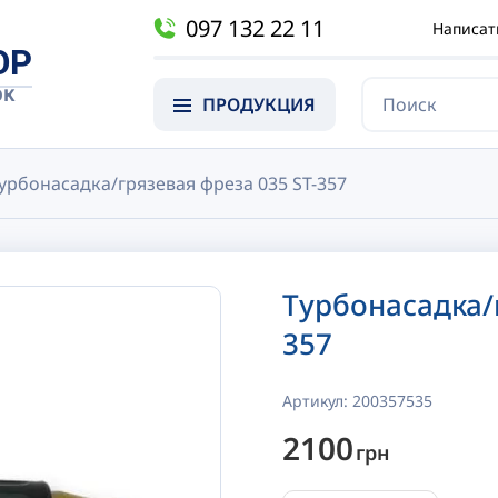
097 132 22 11
Написат
OP
ОК
ПРОДУКЦИЯ
урбонасадка/грязевая фреза 035 ST-357
Турбонасадка/
357
Артикул:
200357535
2100
грн