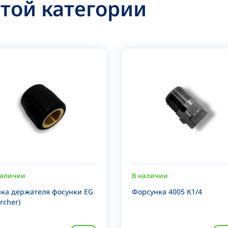
этой категории
наличии
В наличии
йка держателя фосунки EG
Форсунка 4005 К1/4
rcher)